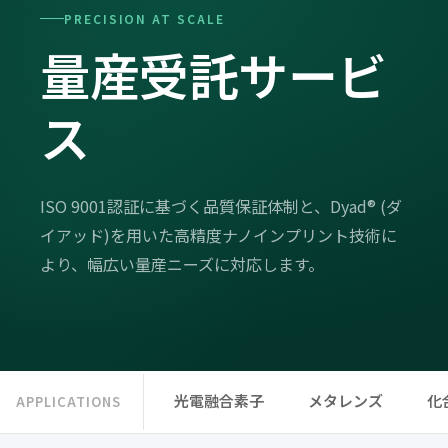
PRECISION AT SCALE
量産受託サービ
ス
ISO 9001認証に基づく品質保証体制と、Dyad® (ダ
イアッド)を用いた高精度ナノインプリント技術に
より、幅広い量産ニーズに対応します。
光電融合素子
メタレンズ
化
APPLICATIONS