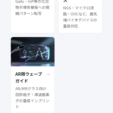
GaAs・InP等の化合
物半導体基板への微
NGS・マイクロ流
細パターン転写
路・OOCなど、最先
端バイオデバイスの
量産対応
AR用ウェーブ
→
ガイド
AR/MRグラス向け
回折格子・導波路素
子の量産インプリン
ト