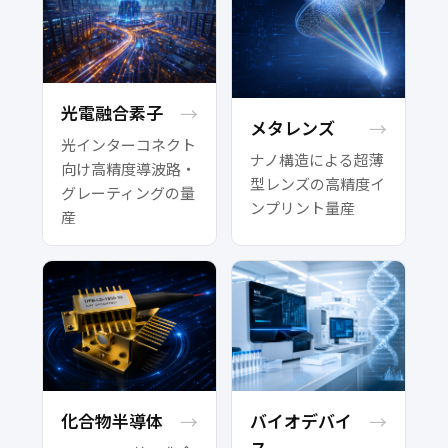
光電融合素子
→
メタレンズ
→
光インターコネクト
ナノ構造による超薄
向け高精度導波路・
型レンズの高精度イ
グレーティングの量
ンプリント量産
産
化合物半導体
→
バイオデバイ
→
ス