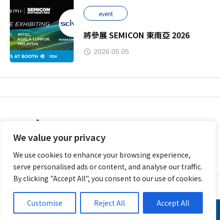
event
將參展 SEMICON 東南亞 2026
2026.05.05
We value your privacy
We use cookies to enhance your browsing experience,
serve personalised ads or content, and analyse our traffic.
By clicking "Accept All", you consent to our use of cookies.
個人資料保護方針（隱私權政策）
Cookie政策
網站政策
Customise
Reject All
Accept All
Copyright © 2026 SCIVAX Corporation. All Rights Reserved.